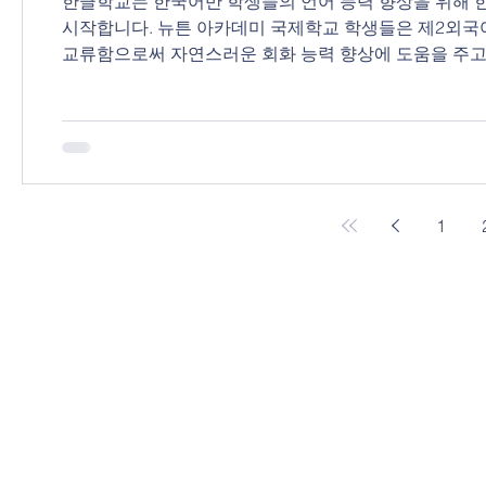
한글학교는 한국어반 학생들의 언어 능력 향상을 위해 
시작합니다. 뉴튼 아카데미 국제학교 학생들은 제2외국
교류함으로써 자연스러운 회화 능력 향상에 도움을 주고자
교류 수업 기간 -4월 4일 ~ 6월 20일 (총 12주) -주
는 방식 (쓰기 활동) -격주로 정해진 시간에 온라인으로 
30분 / 스페인어 30분으로 구성 3. 대상 -뉴튼 아카데미
colegio coreano de Barcelona inicia un programa de i
1