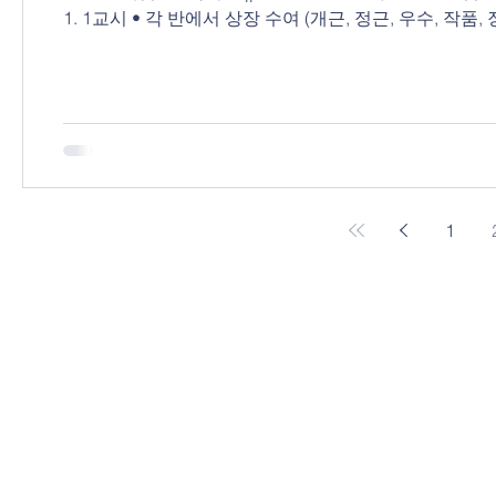
1. 1교시 • 각 반에서 상장 수여 (개근, 정근, 우수, 작품, 장학생) • 수료증, 학습 평가서는 메일로 전송 2. 졸업식 및 종업식 체
육관,오전 11시 • 1부 : 35주년 축사 및 영상 • 2부 : 졸업식 및 반 발표 7 de junio Distribución de la revista escolar 1
ejemplar por familia. Clase de coreano para adultos : e
1