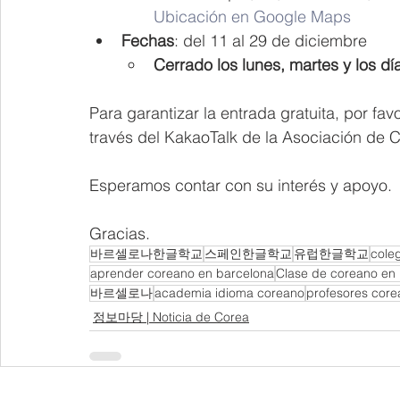
Ubicación en Google Maps
Fechas
: del 11 al 29 de diciembre
Cerrado los lunes, martes y los dí
Para garantizar la entrada gratuita, por fa
través del KakaoTalk de la Asociación de 
Esperamos contar con su interés y apoyo.
Gracias.
바르셀로나한글학교
스페인한글학교
유럽한글학교
cole
aprender coreano en barcelona
Clase de coreano en
바르셀로나
academia idioma coreano
profesores core
정보마당 | Noticia de Corea