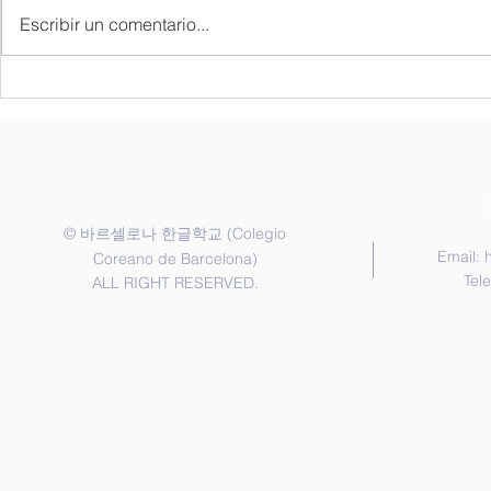
Escribir un comentario...
Semana Gastrocultural de
2026 까딸
Corea en Barcelona (del 15
공지
al 22 de mayo de 2026) ///
2026 QUIZ ON KOREA
©
(Colegio
바르셀로나 한글학교
Email:
Coreano de Barcelona)
Tel
ALL RIGHT RESERVED.