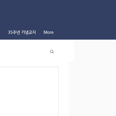
s
35주년 기념교지
More
o