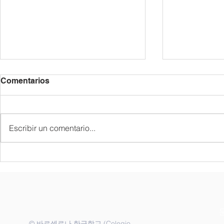
Comentarios
Escribir un comentario...
종업식 및 졸업식
한국어반 골든
"Golden Bel
coreano pa
©
(Colegio
바르셀로나 한글학교