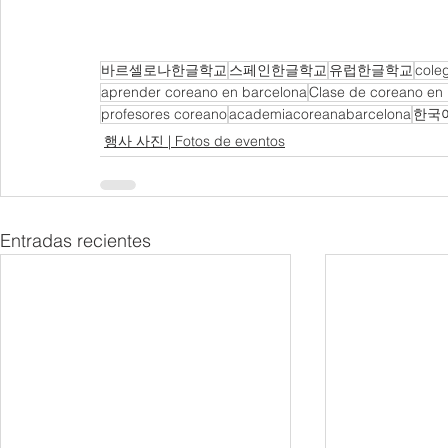
바르셀로나한글학교
스페인한글학교
유럽한글학교
cole
aprender coreano en barcelona
Clase de coreano en
profesores coreano
academiacoreanabarcelona
한국
행사 사진 | Fotos de eventos
Entradas recientes