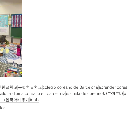
인한글학교
유럽한글학교
colegio coreano de Barcelona
aprender corea
celona
idioma coreano en barcelona
escuela de coreano
바르셀로나
pr
ona
한국어배우기
topik
tos