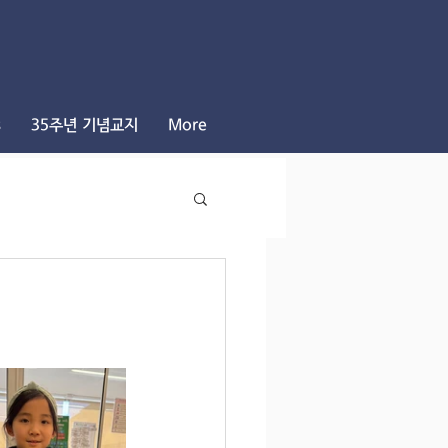
s
35주년 기념교지
More