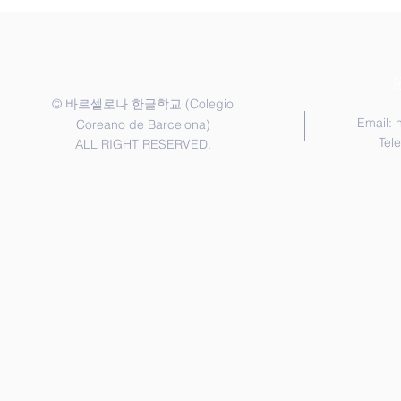
간 2026년 6월 20일 ~ 7월 20일 2.
인 프로그램 
등록금 납부 2026년 9월 12일까지
후) 2. 3학기 시험 3. 역사 수업
납부 각 학급은 정원제로 운영되
(6.25) || 6월 20일 1. 1교
며, 신청서 제출 및 등록금 완납이
에
확인되면 최종 등록 처리됩니다.
©
(Colegio
바르셀로나 한글학교
3.
Email:
Coreano de Barcelona)
Tel
ALL RIGHT RESERVED.