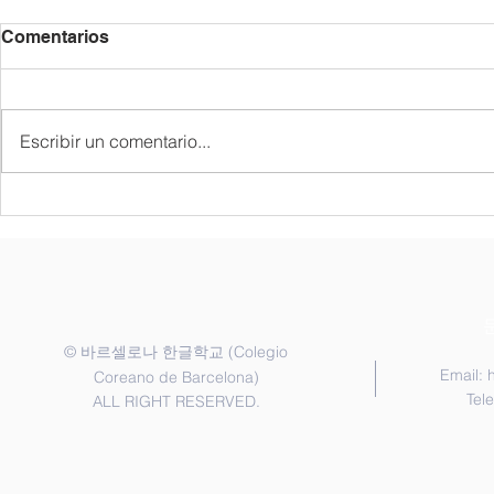
2026/27년 등록 안내 /
6월 공지 사항 
Comentarios
Información sobre la
de Junio
Matrícula para el Curso
각 반은 정원제로 운영되므로 재학
|| 6월 7일 1. 교지 나눔 • 1가족 1
2026/27
생에게 우선적으로 등록 기간을 안
권 • 한국어반 : 신청한 학생 • 6월
Escribir un comentario...
내해 드립니다. 새 학기 등록 시에
7일에 받지 못
는 담당 교사가 배정한 반으로 신
일 행정교사에게 신청
청해 주시기 바랍니다. 1. 신청 기
게임 : 한국어반 ||
간 2026년 6월 20일 ~ 7월 20일 2.
인 프로그램 
등록금 납부 2026년 9월 12일까지
후) 2. 3학기 시험 3. 역사 수업
납부 각 학급은 정원제로 운영되
(6.25) || 6월 20일 1. 1교
며, 신청서 제출 및 등록금 완납이
에
확인되면 최종 등록 처리됩니다.
©
(Colegio
바르셀로나 한글학교
3.
Email:
Coreano de Barcelona)
Tel
ALL RIGHT RESERVED.