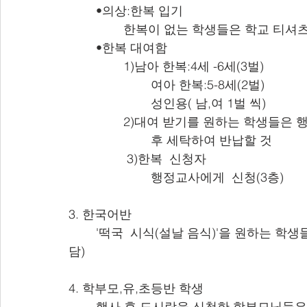
 	•의상:한복 입기
		한복이 없는 학생들은 학교 티셔
 	•한복 대여함
  		1)남아 한복:4세 -6세(3벌)
     			여아 한복:5-8세(2벌)
     			성인용( 남,여 1벌 씩)
   		2)대여 받기를 원하는 학생들은 행사 
     			후 세탁하여 반납할 것
  		 3)한복  신청자
     			행정교사에게  신청(3층)
3. 한국어반
	'떡국  시식(설날 음식)'을 원하는 학생들은 각 교사에게 2월 3일까지 신청하기(개인 부
담)
4. 학부모,유,초등반 학생 
	행사 후 도시락을 신청한 학부모님들은 