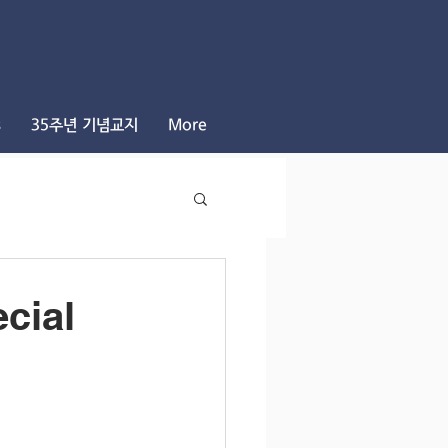
s
35주년 기념교지
More
cial