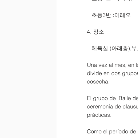
   초등3반 :이레오
4. 장소
   체육실 (아래층)
Una vez al mes, en l
divide en dos grupos
cosecha.
El grupo de 'Baile de
ceremonia de clausur
prácticas. 
Como el período de p