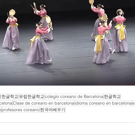
인한글학교
유럽한글학교
colegio coreano de Barcelona
한글학교
celona
Clase de coreano en barcelona
idioma coreano en barcelona
e
o
profesores coreano
한국어배우기