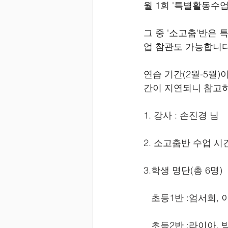
월 1회 '특별활동수
그 중 '소고춤'반은
업 참관도 가능합니다
연습 기간(2월-5월)
간이 지연되니 참고
1. 강사 : 손진경 님
2. 소고춤반 수업 시간 :
3.학생 명단(총 6명)
   초등1반 :엄서희,
   초등2반 :라이아,