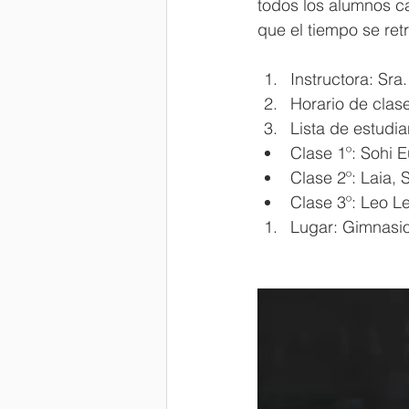
todos los alumnos c
que el tiempo se ret
Instructora: Sra
Horario de clas
Lista de estudian
Clase 1º: Sohi 
Clase 2º: Laia, 
Clase 3º: Leo L
Lugar: Gimnasio