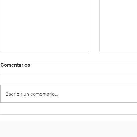
Comentarios
Escribir un comentario...
Semana Gastrocultural de
2026 까딸
Corea en Barcelona (del 15
공지
al 22 de mayo de 2026) ///
2026 QUIZ ON KOREA