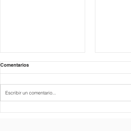
Comentarios
Escribir un comentario...
종업식 및 졸업식
한국어반 골든
"Golden Bel
coreano pa