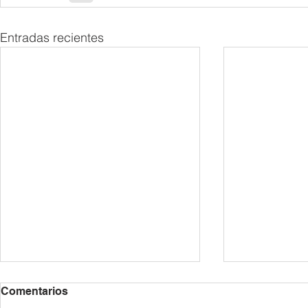
Entradas recientes
2026/27년 등록 안내 /
6월 공지 사항 
Comentarios
Información sobre la
de Junio