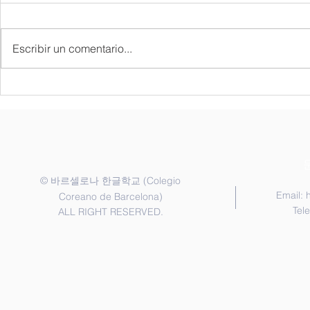
Matrícula para el Curso
각 반은 정원제로 운영되므로 재학
|| 6월 7일 1. 교지 나눔 • 1가족 1
2026/27
생에게 우선적으로 등록 기간을 안
권 • 한국어반 : 신청한 학생 • 6월
Escribir un comentario...
내해 드립니다. 새 학기 등록 시에
7일에 받지 못
는 담당 교사가 배정한 반으로 신
일 행정교사에게 신청
청해 주시기 바랍니다. 1. 신청 기
게임 : 한국어반 ||
간 2026년 6월 20일 ~ 7월 20일 2.
인 프로그램 
등록금 납부 2026년 9월 12일까지
후) 2. 3학기 시험 3. 역사 수업
납부 각 학급은 정원제로 운영되
(6.25) || 6월 20일 1. 1교
며, 신청서 제출 및 등록금 완납이
에
확인되면 최종 등록 처리됩니다.
©
(Colegio
바르셀로나 한글학교
3.
Email:
Coreano de Barcelona)
Tel
ALL RIGHT RESERVED.