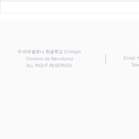
는 담당 교사가 배정한 반으로 신
일 행정교사에게 신청
청해 주시기 바랍니다. 1. 신청 기
게임 : 한국어반 ||
간 2026년 6월 20일 ~ 7월 20일 2.
인 프로그램 
등록금 납부 2026년 9월 12일까지
후) 2. 3학기 시험 3. 역사 수업
납부 각 학급은 정원제로 운영되
(6.25) || 6월 20일 1. 1교
며, 신청서 제출 및 등록금 완납이
에
확인되면 최종 등록 처리됩니다.
©
(Colegio
바르셀로나 한글학교
3.
Email:
Coreano de Barcelona)
Tel
ALL RIGHT RESERVED.