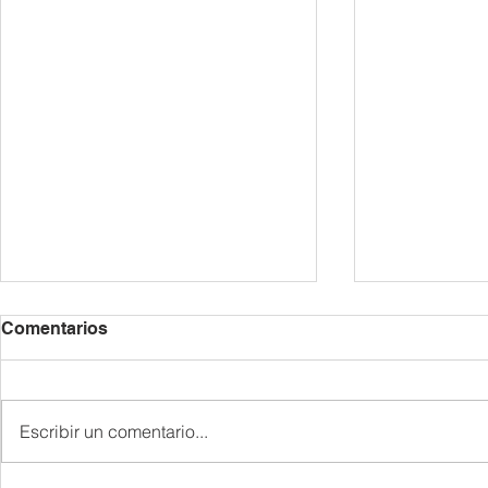
Comentarios
Escribir un comentario...
종업식 및 졸업식