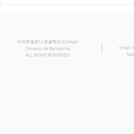
한국어반 골든
"Golden Bel
coreano pa
©
(Colegio
바르셀로나 한글학교
Email:
Coreano de Barcelona)
Tel
ALL RIGHT RESERVED.