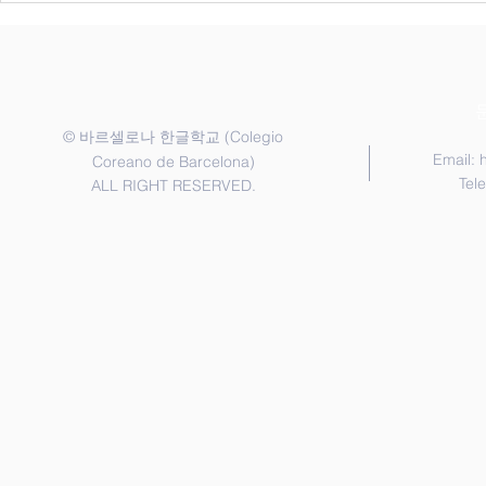
"Golden Bel
coreano pa
©
(Colegio
바르셀로나 한글학교
Email:
Coreano de Barcelona)
Tel
ALL RIGHT RESERVED.