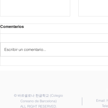
Comentarios
Escribir un comentario...
종업식 및 졸업식
한국어반 골든
"Golden Bel
coreano pa
©
(Colegio
바르셀로나 한글학교
Email:
Coreano de Barcelona)
Tel
ALL RIGHT RESERVED.