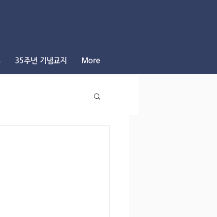
s
35주년 기념교지
More