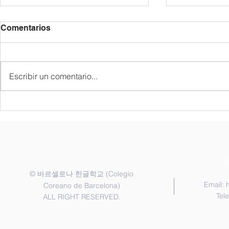
2026/27년 등록 안내 /
6월 공지 사항 
Comentarios
Información sobre la
de Junio
Matrícula para el Curso
각 반은 정원제로 운영되므로 재학
|| 6월 7일 1. 교지 나눔 • 1가족 1
2026/27
생에게 우선적으로 등록 기간을 안
권 • 한국어반 : 신청한 학생 • 6월
Escribir un comentario...
내해 드립니다. 새 학기 등록 시에
7일에 받지 못
는 담당 교사가 배정한 반으로 신
일 행정교사에게 신청
청해 주시기 바랍니다. 1. 신청 기
게임 : 한국어반 ||
간 2026년 6월 20일 ~ 7월 20일 2.
인 프로그램 
등록금 납부 2026년 9월 12일까지
후) 2. 3학기 시험 3. 역사 수업
납부 각 학급은 정원제로 운영되
(6.25) || 6월 20일 1. 1교
며, 신청서 제출 및 등록금 완납이
에
확인되면 최종 등록 처리됩니다.
©
(Colegio
바르셀로나 한글학교
3.
Email:
Coreano de Barcelona)
Tel
ALL RIGHT RESERVED.