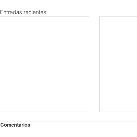
Entradas recientes
2026/27년 등록 안내 /
6월 공지 사항 
Comentarios
Información sobre la
de Junio
Matrícula para el Curso