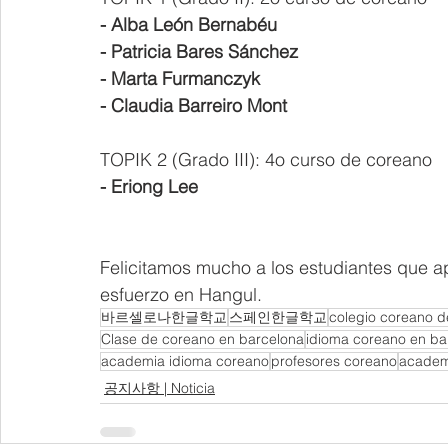
- Alba León Bernabéu
- Patricia Bares Sánchez
- Marta Furmanczyk
- Claudia Barreiro Mont
TOPIK 2 (Grado III): 4o curso de coreano
- Eriong Lee
Felicitamos mucho a los estudiantes que ap
esfuerzo en Hangul.
바르셀로나한글학교
스페인한글학교
colegio coreano d
Clase de coreano en barcelona
idioma coreano en ba
academia idioma coreano
profesores coreano
academ
공지사항 | Noticia