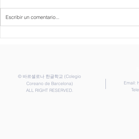
각 반은 정원제로 운영되므로 재학
|| 6월 7일 1. 교지 나눔 • 1가족 1
2026/27
생에게 우선적으로 등록 기간을 안
권 • 한국어반 : 신청한 학생 • 6월
Escribir un comentario...
내해 드립니다. 새 학기 등록 시에
7일에 받지 못
는 담당 교사가 배정한 반으로 신
일 행정교사에게 신청
청해 주시기 바랍니다. 1. 신청 기
게임 : 한국어반 ||
간 2026년 6월 20일 ~ 7월 20일 2.
인 프로그램 
등록금 납부 2026년 9월 12일까지
후) 2. 3학기 시험 3. 역사 수업
납부 각 학급은 정원제로 운영되
(6.25) || 6월 20일 1. 1교
며, 신청서 제출 및 등록금 완납이
에
확인되면 최종 등록 처리됩니다.
©
(Colegio
바르셀로나 한글학교
3.
Email:
Coreano de Barcelona)
Tel
ALL RIGHT RESERVED.