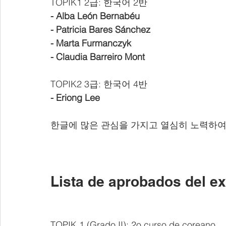
TOPIK1 2급: 한국어 2반
- Alba León Bernabéu
- Patricia Bares Sánchez
- Marta Furmanczyk
- Claudia Barreiro Mont
TOPIK2 3급: 한국어 4반
- Eriong Lee
한글에 많은 관심을 가지고 열심히 노력하
Lista de aprobados del 
TOPIK 1 (Grado II): 2o curso de coreano