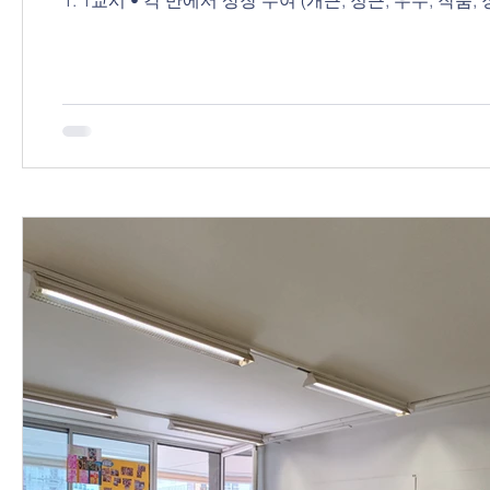
1. 1교시 • 각 반에서 상장 수여 (개근, 정근, 우수, 작품, 장학생) • 수료증, 학습 평가서는 메일로 전송 2. 졸업식 및 종업식 체
육관,오전 11시 • 1부 : 35주년 축사 및 영상 • 2부 : 졸업식 및 반 발표 7 de junio Distribución de la revista escolar 1
ejemplar por familia. Clase de coreano para adultos : e