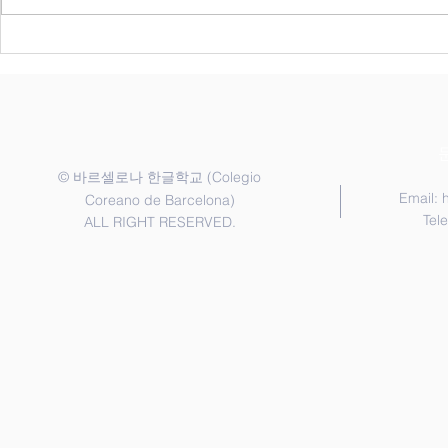
는 담당 교사가 배정한 반으로 신
일 행정교사에게 신청
청해 주시기 바랍니다. 1. 신청 기
게임 : 한국어반 ||
간 2026년 6월 20일 ~ 7월 20일 2.
인 프로그램 
등록금 납부 2026년 9월 12일까지
후) 2. 3학기 시험 3. 역사 수업
납부 각 학급은 정원제로 운영되
(6.25) || 6월 20일 1. 1교
며, 신청서 제출 및 등록금 완납이
에
확인되면 최종 등록 처리됩니다.
©
(Colegio
바르셀로나 한글학교
3.
Email:
Coreano de Barcelona)
Tel
ALL RIGHT RESERVED.